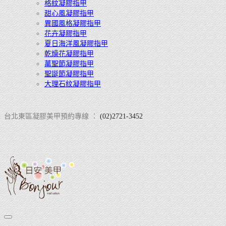
格紋凝膠指甲
甜心風凝膠指甲
異國風格凝膠指甲
花卉凝膠指甲
夏日海洋風凝膠指甲
乾燥花凝膠指甲
萬聖節凝膠指甲
聖誕節凝膠指甲
大理石紋凝膠指甲
台北東區凝膠美甲預約專線 ：
(02)2721-3452