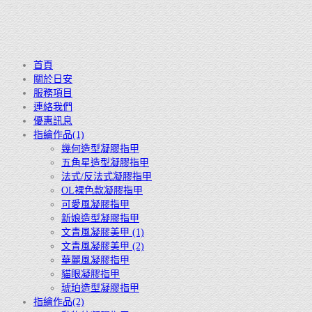
首頁
關於日安
服務項目
連絡我們
優惠訊息
指繪作品(1)
幾何造型凝膠指甲
五角星造型凝膠指甲
法式/反法式凝膠指甲
OL裸色款凝膠指甲
可愛風凝膠指甲
新娘造型凝膠指甲
文青風凝膠美甲 (1)
文青風凝膠美甲 (2)
華麗風凝膠指甲
貓眼凝膠指甲
琥珀造型凝膠指甲
指繪作品(2)