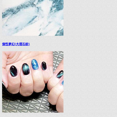
個性夢幻{大理石紋}