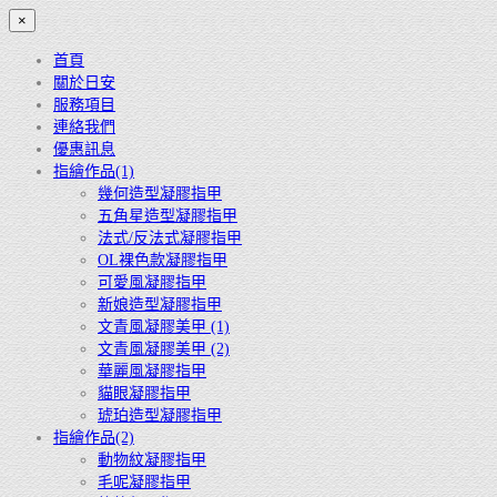
×
首頁
關於日安
服務項目
連絡我們
優惠訊息
指繪作品(1)
幾何造型凝膠指甲
五角星造型凝膠指甲
法式/反法式凝膠指甲
OL裸色款凝膠指甲
可愛風凝膠指甲
新娘造型凝膠指甲
文青風凝膠美甲 (1)
文青風凝膠美甲 (2)
華麗風凝膠指甲
貓眼凝膠指甲
琥珀造型凝膠指甲
指繪作品(2)
動物紋凝膠指甲
毛呢凝膠指甲