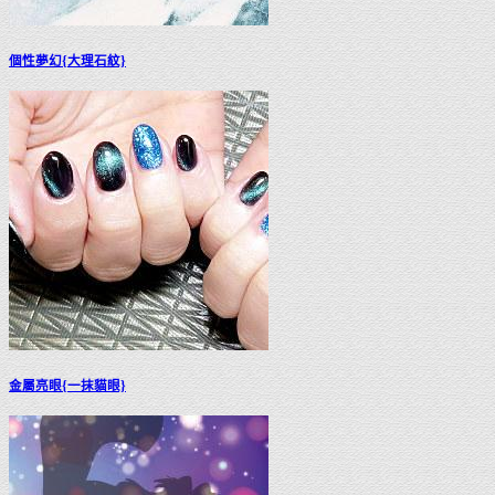
個性夢幻{大理石紋}
金屬亮眼{一抹貓眼}