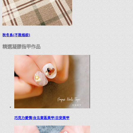
秋冬系{不敗格紋}
精選凝膠指甲作品
巧克力愛情|台北東區美甲|日安美甲