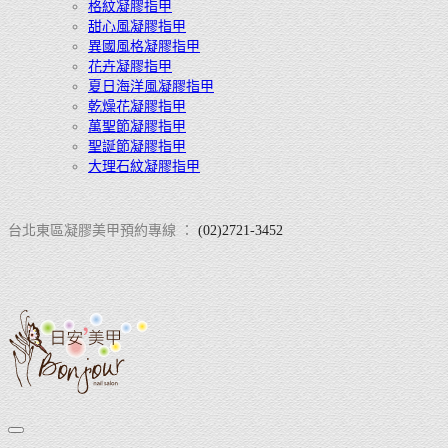
格紋凝膠指甲
甜心風凝膠指甲
異國風格凝膠指甲
花卉凝膠指甲
夏日海洋風凝膠指甲
乾燥花凝膠指甲
萬聖節凝膠指甲
聖誕節凝膠指甲
大理石紋凝膠指甲
台北東區凝膠美甲預約專線 ：
(02)2721-3452