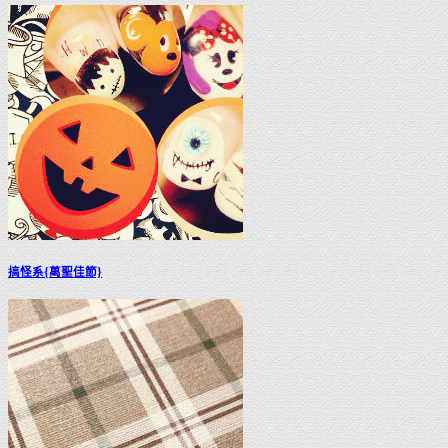
搞怪系{萬聖佳節}