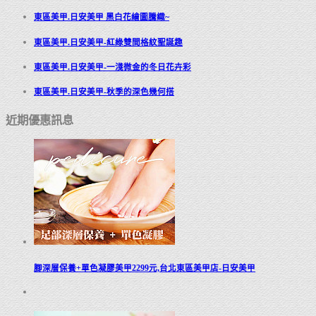
東區美甲.日安美甲 黑白花繪圖騰織~
東區美甲.日安美甲-紅綠雙間格紋聖誕趣
東區美甲.日安美甲-一淺微金的冬日花卉彩
東區美甲.日安美甲-秋季的深色幾何搭
近期優惠訊息
腳深層保養+單色凝膠美甲2299元,台北東區美甲店-日安美甲