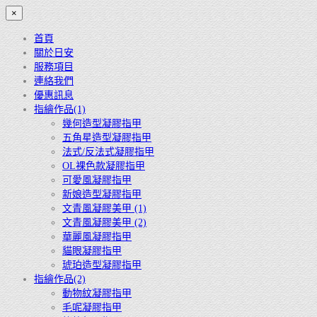
×
首頁
關於日安
服務項目
連絡我們
優惠訊息
指繪作品(1)
幾何造型凝膠指甲
五角星造型凝膠指甲
法式/反法式凝膠指甲
OL裸色款凝膠指甲
可愛風凝膠指甲
新娘造型凝膠指甲
文青風凝膠美甲 (1)
文青風凝膠美甲 (2)
華麗風凝膠指甲
貓眼凝膠指甲
琥珀造型凝膠指甲
指繪作品(2)
動物紋凝膠指甲
毛呢凝膠指甲