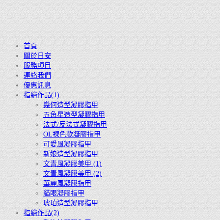
首頁
關於日安
服務項目
連絡我們
優惠訊息
指繪作品(1)
幾何造型凝膠指甲
五角星造型凝膠指甲
法式/反法式凝膠指甲
OL裸色款凝膠指甲
可愛風凝膠指甲
新娘造型凝膠指甲
文青風凝膠美甲 (1)
文青風凝膠美甲 (2)
華麗風凝膠指甲
貓眼凝膠指甲
琥珀造型凝膠指甲
指繪作品(2)