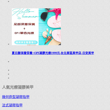
夏日腳深層保養+OPI凝膠光療1999元,台北東區美甲店-日安美甲
人氣光療凝膠美甲
幾何造型凝膠指甲
法式凝膠指甲