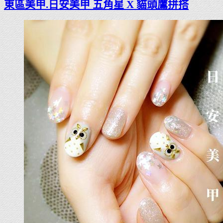
東區美甲.日安美甲 五角星 X 貓頭鷹拼搭