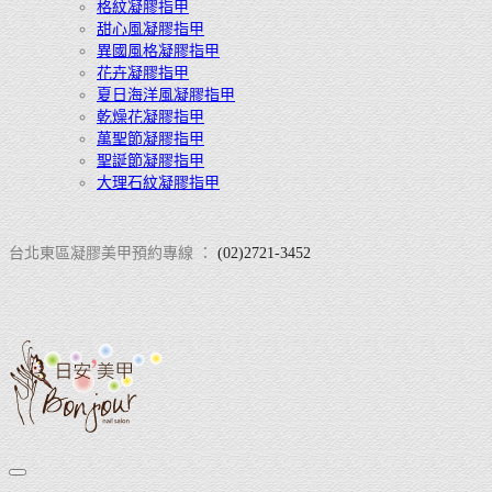
格紋凝膠指甲
甜心風凝膠指甲
異國風格凝膠指甲
花卉凝膠指甲
夏日海洋風凝膠指甲
乾燥花凝膠指甲
萬聖節凝膠指甲
聖誕節凝膠指甲
大理石紋凝膠指甲
台北東區凝膠美甲預約專線 ：
(02)2721-3452