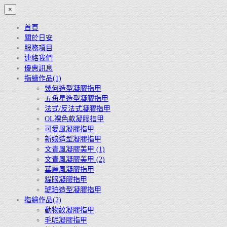
×
首頁
關於日安
服務項目
連絡我們
優惠訊息
指繪作品(1)
幾何造型凝膠指甲
五角星造型凝膠指甲
法式/反法式凝膠指甲
OL裸色款凝膠指甲
可愛風凝膠指甲
新娘造型凝膠指甲
文青風凝膠美甲 (1)
文青風凝膠美甲 (2)
華麗風凝膠指甲
貓眼凝膠指甲
琥珀造型凝膠指甲
指繪作品(2)
動物紋凝膠指甲
毛呢凝膠指甲