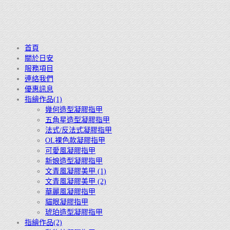
首頁
關於日安
服務項目
連絡我們
優惠訊息
指繪作品(1)
幾何造型凝膠指甲
五角星造型凝膠指甲
法式/反法式凝膠指甲
OL裸色款凝膠指甲
可愛風凝膠指甲
新娘造型凝膠指甲
文青風凝膠美甲 (1)
文青風凝膠美甲 (2)
華麗風凝膠指甲
貓眼凝膠指甲
琥珀造型凝膠指甲
指繪作品(2)