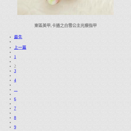
東區美甲,卡通之白雪公主光療指甲
最先
上一篇
1
2
3
4
...
6
7
8
9